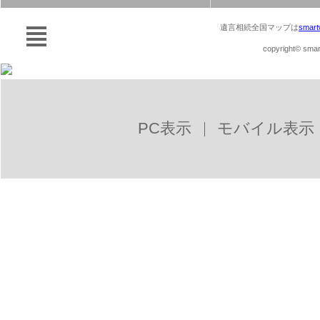
遺言相続全国マップは
smart
copyright© smart
PC表示
モバイル表示