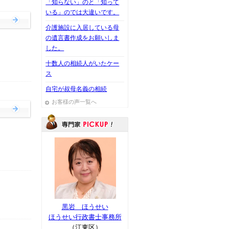
「知らない」のと「知って
いる」のでは大違いです。
介護施設に入居している母
の遺言書作成をお願いしま
した。
十数人の相続人がいたケー
ス
自宅が叔母名義の相続
お客様の声一覧へ
黒岩 ほうせい
ほうせい行政書士事務所
（江東区）