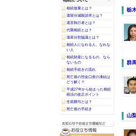
相続放棄とは？
栃
遺留分減殺請求とは？
遺言執行者とは？
代襲相続とは？
遺産分割協議とは？
相続人になれる人、なれな
い人
相続財産になるもの、なら
群
ないもの
相続手続きの流れ
死亡後の預金口座の凍結は
どう解く？
平成27年から始まった相続
税法の改正ポイント
生前贈与とは？
死亡後の手続き
山