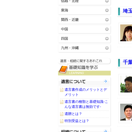
埼
千
遺言書作成のメリットとデ
メリット
遺言書の種類と基礎知識-こ
んな遺言書は無効です-
遺贈とは？
特別受益とは？