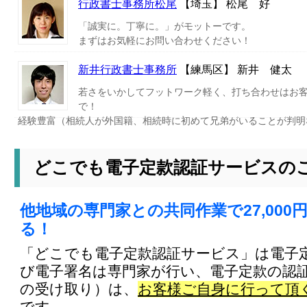
行政書士事務所松尾
【埼玉】 松尾 好
「誠実に。丁寧に。」がモットーです。
まずはお気軽にお問い合わせください！
新井行政書士事務所
【練馬区】 新井 健太
若さをいかしてフットワーク軽く、打ち合わせはお
で！
経験豊富（相続人が外国籍、相続時に初めて兄弟がいることが判明
どこでも電子定款認証サービスの
他地域の専門家との共同作業で27,000
る！
「どこでも電子定款認証サービス」は電子
び電子署名は専門家が行い、電子定款の認
の受け取り）は、
お客様ご自身に行って頂