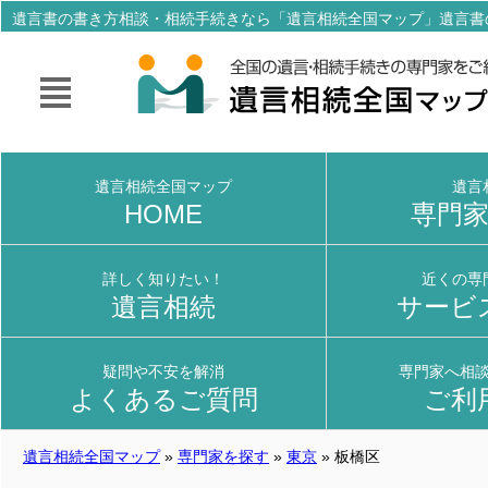
遺言書の書き方相談・相続手続きなら「遺言相続全国マップ」遺言書
サポートしてくれる全国の専門家をご紹介！
遺言相続全国マップ
遺言
HOME
専門
詳しく知りたい！
近くの専
遺言相続
サービ
疑問や不安を解消
専門家へ相
よくあるご質問
ご利
遺言相続全国マップ
»
専門家を探す
»
東京
» 板橋区